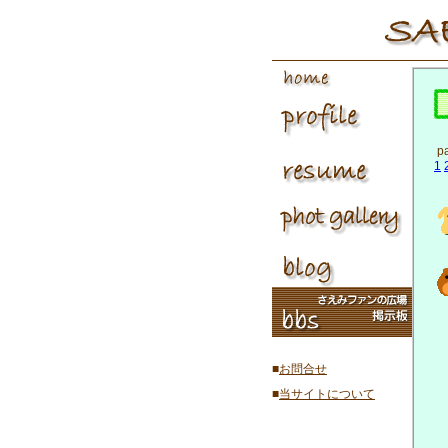
p
1
■
お問合せ
■
当サイトについて