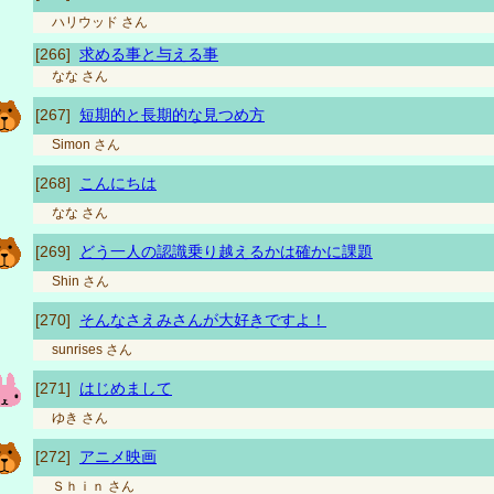
ハリウッド
さん
[266]
求める事と与える事
なな
さん
[267]
短期的と長期的な見つめ方
Simon
さん
[268]
こんにちは
なな
さん
[269]
どう一人の認識乗り越えるかは確かに課題
Shin
さん
[270]
そんなさえみさんが大好きですよ！
sunrises
さん
[271]
はじめまして
ゆき
さん
[272]
アニメ映画
Ｓｈｉｎ
さん