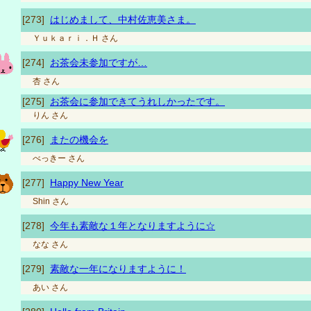
[273]
はじめまして、中村佐恵美さま。
Ｙｕｋａｒｉ．Ｈ
さん
[274]
お茶会未参加ですが…
杏
さん
[275]
お茶会に参加できてうれしかったです。
りん
さん
[276]
またの機会を
べっきー
さん
[277]
Happy New Year
Shin
さん
[278]
今年も素敵な１年となりますように☆
なな
さん
[279]
素敵な一年になりますように！
あい
さん