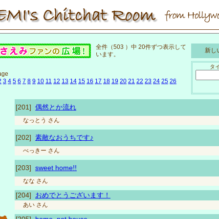
全件（503 ）中 20件ずつ表示して
新しい
います。
タ
age
2
3
4
5
6
7
8
9
10
11
12
13
14
15
16
17
18
19
20
21
22
23
24
25
26
[201]
偶然とか流れ
なっとう
さん
[202]
素敵なおうちです♪
べっきー
さん
[203]
sweet home!!
なな
さん
[204]
おめでとうございます！
あい
さん