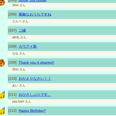
[205]
home, not house
Shin
さん
[206]
素敵なおうちですね
どんべ
さん
[207]
ご縁
aki丸
さん
[208]
カウアイ島
なな
さん
[209]
Thank you 4 sharing!!
Shin
さん
[210]
おかえりなさい！！
あい
さん
[211]
おひさしぶりです。
yas.ham
さん
[212]
Happy Birthday!!