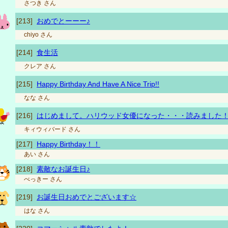
さつき
さん
[213]
おめでとーーー♪
chiyo
さん
[214]
食生活
クレア
さん
[215]
Happy Birthday And Have A Nice Trip!!
なな
さん
[216]
はじめまして。ハリウッド女優になった・・・読みました
キィウィバード
さん
[217]
Happy Birthday！！
あい
さん
[218]
素敵なお誕生日♪
べっきー
さん
[219]
お誕生日おめでとございます☆
はな
さん