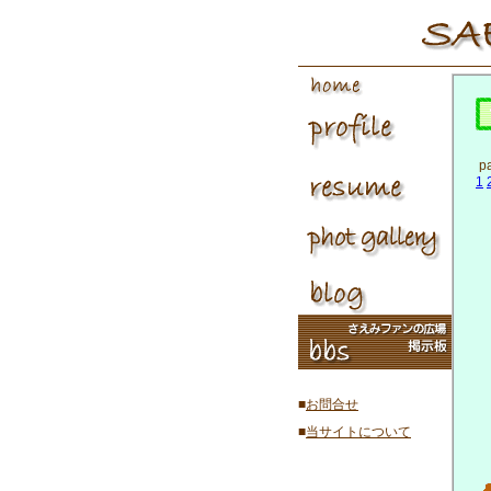
p
1
■
お問合せ
■
当サイトについて