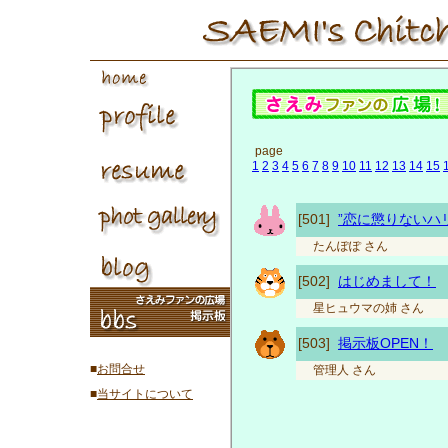
page
1
2
3
4
5
6
7
8
9
10
11
12
13
14
15
[501]
”恋に懲りないハ
たんぽぽ
さん
[502]
はじめまして！
星ヒュウマの姉
さん
[503]
掲示板OPEN！
■
お問合せ
管理人
さん
■
当サイトについて