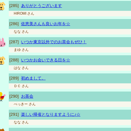
[285]
ありがとうございます
HIROMI
さん
[286]
佐恵美さんも良いお年を☆
なな
さん
[287]
いつか東京以外でのお茶会もぜひ！
まゆ
さん
[288]
いつかお会いできる日を☆
はな
さん
[289]
初めまして。
ＤＣ
さん
[290]
お茶会
べっきー
さん
[291]
楽しい帰省となりますように♪☆
なな
さん