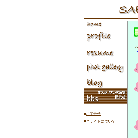
p
1
■
お問合せ
■
当サイトについて