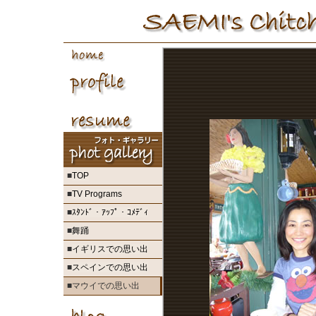
■
TOP
■
TV Programs
■
ｽﾀﾝﾄﾞ・ｱｯﾌﾟ・ｺﾒﾃﾞｨ
■
舞踊
■
イギリスでの思い出
■
スペインでの思い出
■マウイでの思い出