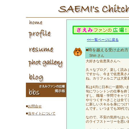
<<一覧ページに戻る
■時を越える受け止め方
Shin
さん
大好きな佐恵美さんへ
久々なブログ、楽しく読み
ですから、今まで佐恵美さ
ね。カリフォルニアは大変
私は4月に日本に一週間い
旬にワシントンの仕事を終
すし、職場・学問でキャリ
やりつくすべきことは全て
に新しいスキルを身につけ
■
お問合せ
んです。いつまでも30代で
■
当サイトについて
なので、不安の気持ちはい
のライフストーリーを思い