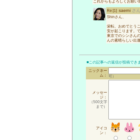
これからもよろしくお願い致
saemi
さ
Re:[1]
Shinさん、
栄転、おめでとうご
安が起こります。
東京でのシンさん
んの素晴らしい出
■この記事への返信が投稿でき
ニックネー
ム：
可）
メッセー
ジ：
（500文字
まで）
アイコ
ン：