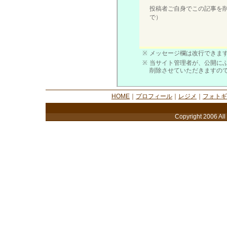
投稿者ご自身でこの記事を
で）
※
メッセージ欄は改行できます
※
当サイト管理者が、公開に
削除させていただきますの
HOME
｜
プロフィール
｜
レジメ
｜
フォトギ
Copyright 2006 All 