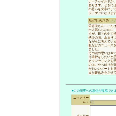
ナーチャイルドが
あります。ときに
の思いを文字にし
フ・ケアになりま
あさみ
さ
Re:[7]
佐恵美さん、こん
一人暮らしなのに
すが、日々の中で
幼少の頃、あまり
ながらに考えてい
殺などのニュース
ました。
その頃の思いは今
う選択をしたいと
カウンセリングを
のは、やっぱり自
かわいいノートを
また書込みをさせ
■この記事への返信が投稿でき
ニックネー
ム：
可）
メッセー