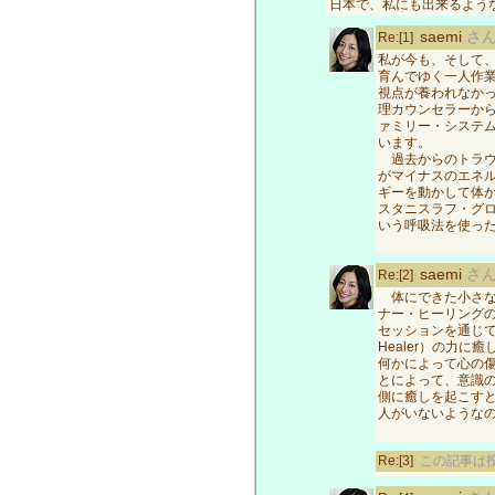
日本で、私にも出来るよう
saemi
さ
Re:[1]
私が今も、そして
育んでゆく一人作
視点が養われなか
理カウンセラーか
ァミリー・システ
います。
過去からのトラウ
がマイナスのエネ
ギーを動かして体
スタニスラフ・グ
いう呼吸法を使っ
saemi
さ
Re:[2]
体にできた小さな
ナー・ヒーリング
セッションを通じて
Healer）の力
何かによって心の
とによって、意識
側に癒しを起こす
人がいないような
Re:[3]
この記事は投