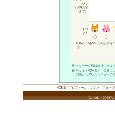
ジ：
（500文字
まで）
アイコ
ン：
投稿者ご自身でこの記事を
で）
※
メッセージ欄は改行できます
※
当サイト管理者が、公開に
削除させていただきますの
HOME
｜
プロフィール
｜
レジメ
｜
フォトギ
Copyright 2006 All 