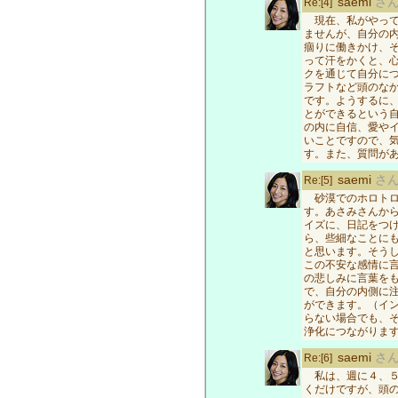
saemi
さ
Re:[4]
現在、私がやって
ませんが、自分の
痼りに働きかけ、
って汗をかくと、
クを通じて自分に
ラフトなど頭のな
です。ようするに
とができるという
の内に自信、愛や
いことですので、
す。また、質問が
saemi
さ
Re:[5]
砂漠でのホロトロ
す。あさみさんか
イズに、日記をつ
ら、些細なことに
と思います。そう
この不安な感情に
の悲しみに言葉を
で、自分の内側に
ができます。（イ
らない場合でも、
浄化につながりま
saemi
さ
Re:[6]
私は、週に４、５
くだけですが、頭