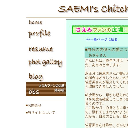
<<一覧ページに戻る
■自分の内側への愛につ
あさみ
さん
こんにちは。昨年７月に「
た、あさみと申します。
お正月に佐恵美さんが書か
の場合はどうしたらいいの
佐恵美さんが紹介してくだ
く理解できませんでした。
幼少期から、母から怒られ
りを何度も確認してしまう
まうのです。
■
お問合せ
ここ数か月、心身ともに辛
て、溺れてしまわないよう
■
当サイトについて
だから、自分のことも、他
佐恵美さんは昨年、どんな