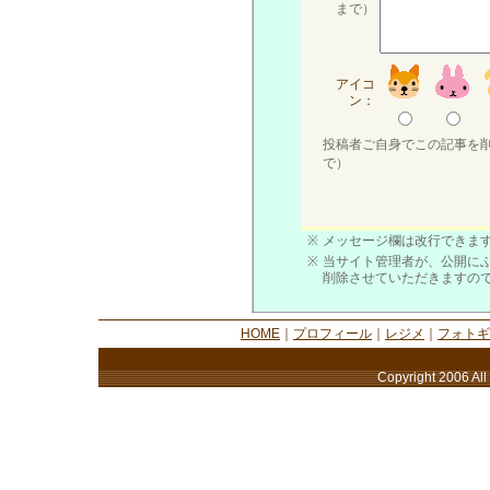
まで）
アイコ
ン：
投稿者ご自身でこの記事を
で）
※
メッセージ欄は改行できます
※
当サイト管理者が、公開に
削除させていただきますの
HOME
｜
プロフィール
｜
レジメ
｜
フォトギ
Copyright 2006 All 