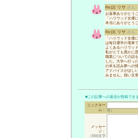
リサ
さん
Re:[2]
お返事ありがとう
「ハリウッド女優に
本当にありがとう
リサ
さん
Re:[3]
「ハリウッド女優に
は毎日通学の電車
よくあるハリウッ
私がとても愚かに
職業についての話
した。大学へ行っ
の本を読み夢への
アドバイスがほし
みません。拙い文
■この記事への返信が投稿でき
ニックネー
ム：
可）
メッセー
ジ：
（500文字