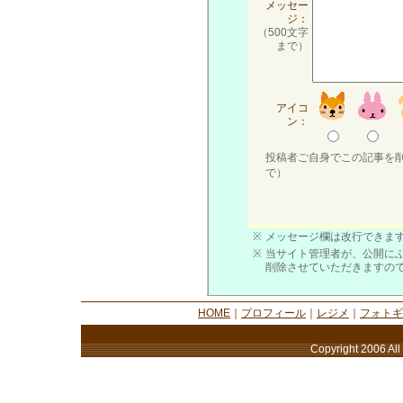
メッセー
ジ：
（500文字
まで）
アイコ
ン：
投稿者ご自身でこの記事を
で）
※
メッセージ欄は改行できます
※
当サイト管理者が、公開に
削除させていただきますの
HOME
｜
プロフィール
｜
レジメ
｜
フォトギ
Copyright 2006 All 