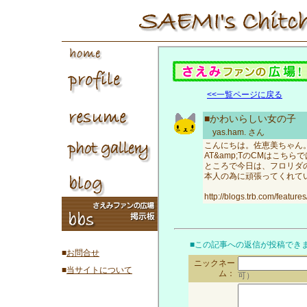
<<一覧ページに戻る
■かわいらしい女の子
yas.ham.
さん
こんにちは。佐恵美ちゃん
AT&amp;TのCMはこち
ところで今日は、フロリダ
本人の為に頑張ってくれて
http://blogs.trb.com/feature
■この記事への返信が投稿でき
■
お問合せ
ニックネー
■
当サイトについて
ム：
可）