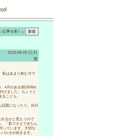
い記事を書く→
2010-08-29 12:41
か。私はあまり飲む方で
。
4月のある朝180lbs
し付けました。ちょうど
走ることも。
も話題になったり。自分
なれるかと思えうので
ら、「私でさえできたん
待っています。大切な
スパルタが続きます。