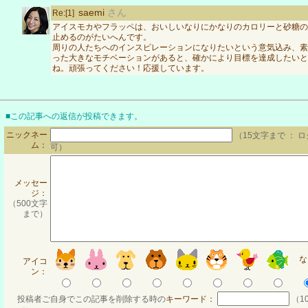
saemi
さん
Re:[1]
アイスモカやフラッペは、おいしいなりにかなりのカロリーと砂糖の
止めるのがたいへんです。
周りの人たちへのインスピレーションになりたいという意気込み、素
った大きなモチベーションがあると、確かにより目標を達成したいと
ね。頑張ってください！応援しています。
■この記事への返信が投稿できます。
ニックネー
（15文字まで ： 
ム：
可）
メッセー
ジ：
（500文字
まで）
な
アイコ
ン：
投稿者ご自身でこの記事を削除する時の
キーワード：
（1