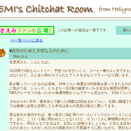
この記事への返信は一番下です。
新し
<<一覧ページに戻る
■自分のためと大切な人のために
Shin
さん
佐恵美さん、こんにちは。
10日間で2回もエントリー、予想つかずびっくり。コーヒー断ち1ヶ月です
はないけど、人と会う時がカフェだとアイスモカなりフラッペなり買います
私が断っていったものは昼食。10年ぐらい体重を165前後を保ってきたものの、
に気がつき、ショック。たちまち一日2食の厳密スパルタ生活を無理矢理押
NBAプレーオフがあったから毎週何晩かジムでゲーム見ながら、15分ぐらい
それから4ヶ月半。週末含んで破った回数は5回あるかぐらい。次第に職場で
では健康に必死と説明しても本当は自らの意思の強さに驚いてます。
実は自分が成功すれば、食べ過ぎに悩む周りの一人にインスピレーションに
す。まだ、こういう風に問われたことないけど、そういう人に事情聞かれた
ですから、RSさんもできるはず。お互いに頑張りましょうね」と言える日を
人のためというのがこれだけの原動力かと不思議そうに思いながら、明日も