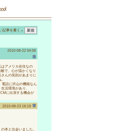
い記事を書く→
2010-08-22 04:06
私はアメリカ在住なの
素敵で、心が温かくなり
美さんの笑顔があまりに
ね。
し、電話に沢山の機能なん
、生活環境があり、
なCMに出演する機会が
2010-08-23 16:19
記」の本と出会いました。