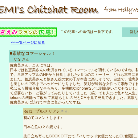
この記事への返信は一番下です。
新し
<<一覧ページに戻る
■素敵なコマーシャル！
なな
さん
佐恵美さん、こんにちは。
日本では佐恵美さんの出演されているコマーシャルが流れているのですね。
で、早速アップルのHPから拝見しました♪３つのストーリー、どれも本当に
ました。佐恵美さんと娘さん役の女の子が本当に楽しそうで、自然で、佐恵
も美しいので私までハッピーになりました。笑顔が綺麗な女性って素敵です
私は元々機械音痴な事もあり、多機能なiphoneなどは到底使いこなせない
て必要ないわ、と強がってみたりしていました（笑）でも人には色々な人生
iphoneの機能って改めて素晴らしいのだとCMを見て発見できました。素敵
佐恵美さんに訪れて本当に良かったですね。
プルメリア♪
さん
Re:[1]
初めてコメントします♪
日本在住の２８歳です。
先日立ち寄ったBOOK OFFにて「ハリウッド女優になったOL奮闘