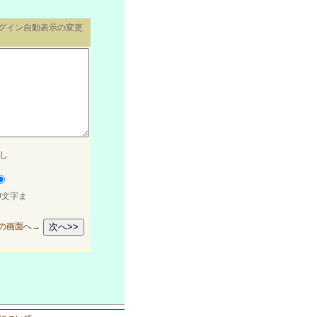
ログイン自動表示の変更
し
0文字ま
の画面へ→