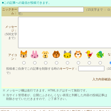
■この記事への返信が投稿できます。
ニックネー
（15文字まで ： 
ム：
可）
メッセー
ジ：
（500文字
まで）
な
アイコ
ン：
投稿者ご自身でこの記事を削除する時の
キーワード：
（1
で）
入力内容確認
※
メッセージ欄は改行できます。HTMLタグはすべて無効です。
※
当サイト管理者が、公開にふさわしくない表現と判断した内容の投稿記事は
削除させていただきますので、ご了承下さい。