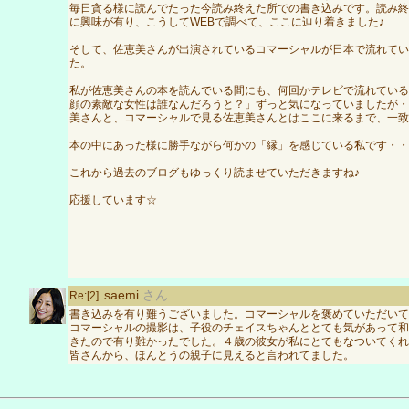
毎日貪る様に読んでたった今読み終えた所での書き込みです。読み終
に興味が有り、こうしてWEBで調べて、ここに辿り着きました♪
そして、佐恵美さんが出演されているコマーシャルが日本で流れてい
た。
私が佐恵美さんの本を読んでいる間にも、何回かテレビで流れている
顔の素敵な女性は誰なんだろうと？」ずっと気になっていましたが・
美さんと、コマーシャルで見る佐恵美さんとはここに来るまで、一
本の中にあった様に勝手ながら何かの「縁」を感じている私です・・
これから過去のブログもゆっくり読ませていただきますね♪
応援しています☆
saemi
さん
Re:[2]
書き込みを有り難うございました。コマーシャルを褒めていただいて
コマーシャルの撮影は、子役のチェイスちゃんととても気があって和
きたので有り難かったでした。４歳の彼女が私にとてもなついてくれ
皆さんから、ほんとうの親子に見えると言われてました。