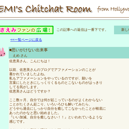
この記事への返信は一番下です。
新し
<<一覧ページに戻る
■思いがけない出来事
えめ
さん
佐恵美さん、こんにちは！
以前、佐恵美さんのブログでアファメーションのことが
書かれていましたよね。
私もアファメーションをやっているのですが、願いを
言葉にしたときにしっくりくるものとこないものがはっきり
してる気がします。
佐恵美さんはどうですか？
ここ数ヶ月、自分では何が起こっているのがよくわからない
ことがたくさん起こり、いろいろひも解いてみたら、
どうやら過去にしっかり自分を癒してこなかったことが根底に
あったのかなと思い始めました。
『いい加減、自分を癒しなさい！！』といわれているような
感じです。