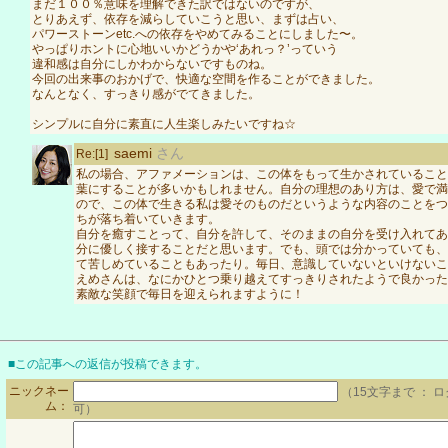
まだ１００％意味を理解できた訳ではないのですが、
とりあえず、依存を減らしていこうと思い、まずは占い、
パワーストーンetc.への依存をやめてみることにしました〜。
やっぱりホントに心地いいかどうかや‘あれっ？’っていう
違和感は自分にしかわからないですものね。
今回の出来事のおかげで、快適な空間を作ることができました。
なんとなく、すっきり感がでてきました。
シンプルに自分に素直に人生楽しみたいですね☆
saemi
さん
Re:[1]
私の場合、アファメーションは、この体をもって生かされていること
葉にすることが多いかもしれません。自分の理想のあり方は、愛で満
ので、この体で生きる私は愛そのものだというような内容のことをつ
ちが落ち着いていきます。
自分を癒すことって、自分を許して、そのままの自分を受け入れてあ
分に優しく接することだと思います。でも、頭では分かっていても、
て苦しめていることもあったり。毎日、意識していないといけないこ
えめさんは、なにかひとつ乗り越えてすっきりされたようで良かった
素敵な笑顔で毎日を迎えられますように！
■この記事への返信が投稿できます。
ニックネー
（15文字まで ： 
ム：
可）