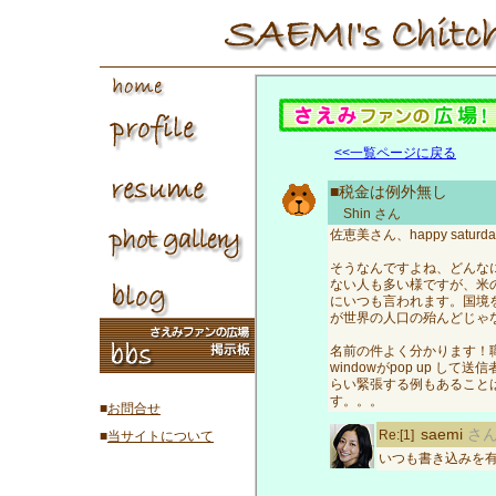
<<一覧ページに戻る
■税金は例外無し
Shin
さん
佐恵美さん、happy saturday m
そうなんですよね、どんな
ない人も多い様ですが、米のinc
にいつも言われます。国境
が世界の人口の殆んどじゃ
名前の件よく分かります！職
windowがpop up 
らい緊張する例もあること
す。。。
■
お問合せ
saemi
さ
Re:[1]
■
当サイトについて
いつも書き込みを