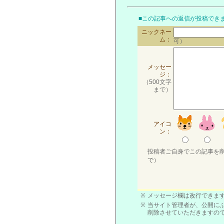
■この記事への返信が投稿でき
ニックネー
ム：
可）
メッセー
ジ：
（500文字
まで）
アイコ
ン：
投稿者ご自身でこの記事を
で）
※
メッセージ欄は改行できます
※
当サイト管理者が、公開に
削除させていただきますの