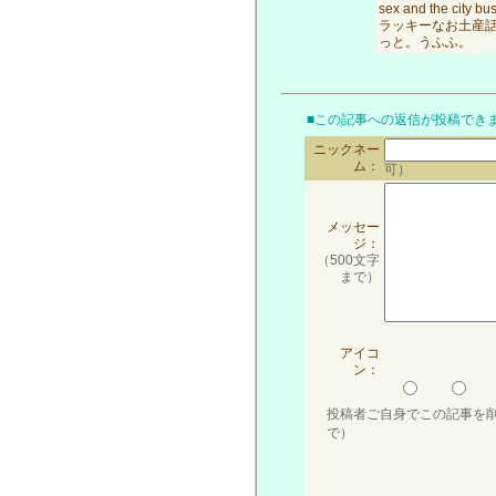
sex and the
ラッキーなお土産
っと。うふふ。
■この記事への返信が投稿でき
ニックネー
ム：
可）
メッセー
ジ：
（500文字
まで）
アイコ
ン：
投稿者ご自身でこの記事を
で）