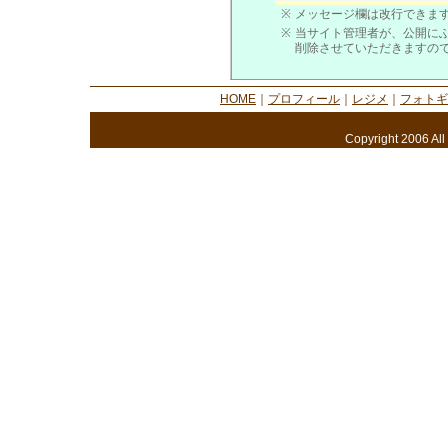
※
メッセージ欄は改行できます
※
当サイト管理者が、公開に
削除させていただきますの
HOME
｜
プロフィール
｜
レジメ
｜
フォトギ
Copyright 2006 All 