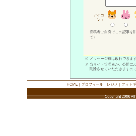
アイコ
ン：
投稿者ご自身でこの記事を
で）
※
メッセージ欄は改行できます
※
当サイト管理者が、公開に
削除させていただきますの
HOME
｜
プロフィール
｜
レジメ
｜
フォトギ
Copyright 2006 All 