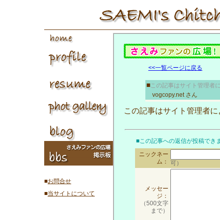
<<一覧ページに戻る
■
この記事はサイト管理者
vogcopy.net
さん
この記事はサイト管理者に
■この記事への返信が投稿でき
ニックネー
ム：
可）
■
お問合せ
メッセー
■
当サイトについて
ジ：
（500文字
まで）