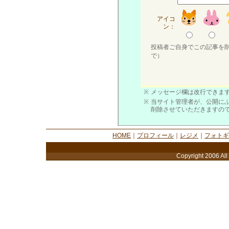
アイコ
ン：
投稿者ご自身でこの記事を
で）
※
メッセージ欄は改行できます
※
当サイト管理者が、公開に
削除させていただきますの
HOME
｜
プロフィール
｜
レジメ
｜
フォトギ
Copyright 2006 All 