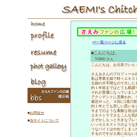
<<一覧ページに戻る
■こんにちは。
TOMO
さん
こんにちは。お元気でいら
さえみさんのプロフィール
私は専業主婦で時々エキス
主婦の片手間なので大した
約１年前まではとても順調
それが普通になっていまし
アクシデントに見舞われ、
最近やっと、４回に1度の
約１年とても苦しい思いを
今までのような素敵な役は
■
お問合せ
エキストラでさえこんな気
さぞかしもっと大きなプレ
■
当サイトについて
いっそエキストラのような
うなバイトはやめてしまっ
するのですが人前に出ない