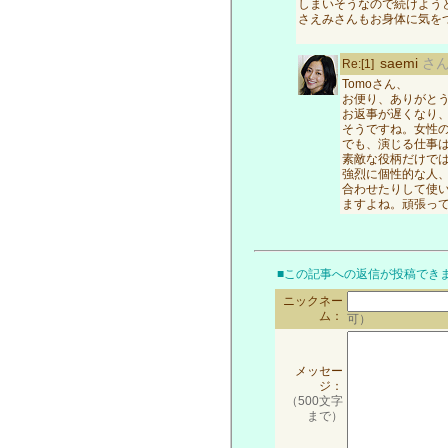
しまいそうなので続けよう
さえみさんもお身体に気を
saemi
さ
Re:[1]
Tomoさん、
お便り、ありがと
お返事が遅くなり
そうですね。女性
でも、演じる仕事
素敵な役柄だけで
強烈に個性的な人
合わせたりして使
ますよね。頑張っ
■この記事への返信が投稿でき
ニックネー
ム：
可）
メッセー
ジ：
（500文字
まで）