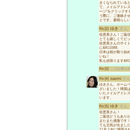
きくなられているとい
て、メイルアドレ
ージ”をクリック
う際に、ご連絡さ
とです。素晴らし
ゆき
さん
Re:[2]
佐恵美さん！ご返
とても嬉しくてビ
佐恵美さんのサイ
に&#11088;
日本は桜が散り始
いね！
私も頑張ります&#12
Re:[3]
この記事は投
saemi
さ
Re:[4]
ゆきさん、ホーム
ざいました！帰国
いたメイルアドレ
います。
ゆき
さん
Re:[5]
佐恵美さん！
ご返信どうもあり
またまた感激です
ても元気が出まし
11月上旬に帰国さ