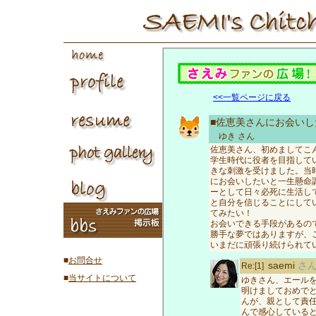
<<一覧ページに戻る
■佐恵美さんにお会い
ゆき
さん
佐恵美さん、初めましてこ
学生時代に役者を目指してい
きな刺激を受けました。当
にお会いしたいと一生懸命
ーとして日々必死に生活し
と自分を信じることにして
てみたい！
お会いできる手段があるの
勝手な夢ではありますが、
いまだに頑張り続けられて
■
お問合せ
saemi
さ
Re:[1]
■
当サイトについて
ゆきさん、エール
明けましておめで
んが、親として責
んで感心している