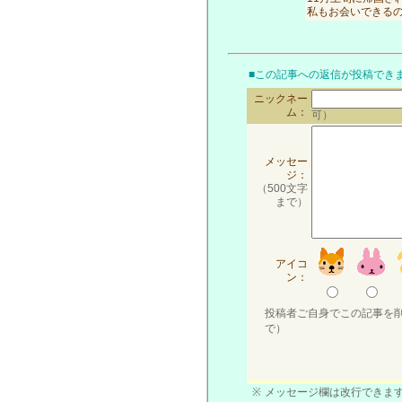
私もお会いできる
■この記事への返信が投稿でき
ニックネー
ム：
可）
メッセー
ジ：
（500文字
まで）
アイコ
ン：
投稿者ご自身でこの記事を
で）
※
メッセージ欄は改行できます