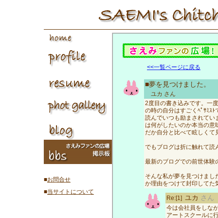
<<一覧ページに戻る
■夢を見つけました。
ユカ
さん
2度目の書き込みです。一
の時の自分はすごくﾍﾟｻﾐ
読んでいつも励まされてい
は何がしたいのか本当の意
だか自分と比べて眩しくて
でもブログは折に触れて読
最新のブログでの前世体験
そんな私が夢を見つけまし
■
お問合せ
か理由をつけて封印してた
■
当サイトについて
ユカ
さん
Re:[1]
今は会社員をしな
アートスクールに