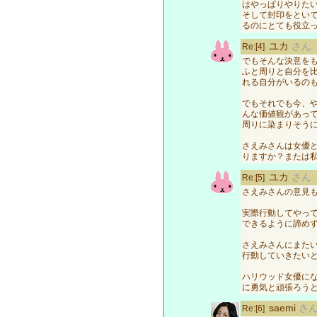
はやっぱりやりた
そして封印をとい
るのにとても役立
ユカ
さん
Re:[4]
でもそんな決意を
ふと周りと自分を
れる自分がいるの
でもそれでも今、
んな価値観があっ
周りに染まりそう
さえみさんは女優
りますか？または
ユカ
さん
Re:[5]
さえみさんの意見
実際行動してやっ
できるように諦め
さえみさんにまた
行動していきたい
ハリウッド女優に
に勇気と頑張ろう
saemi
さ
Re:[6]