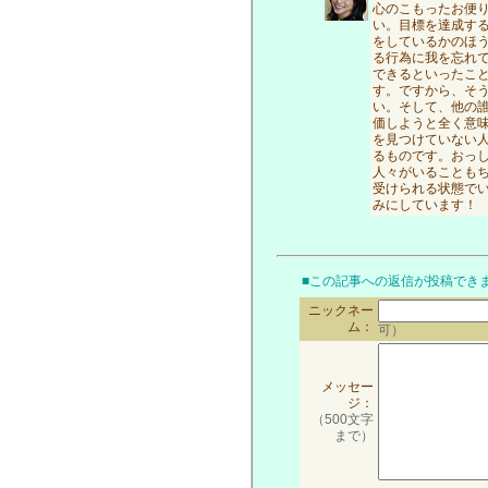
心のこもったお便
い。目標を達成す
をしているかのほ
る行為に我を忘れ
できるといったこ
す。ですから、そ
い。そして、他の
価しようと全く意
を見つけていない
るものです。おっ
人々がいることも
受けられる状態で
みにしています！
■この記事への返信が投稿でき
ニックネー
ム：
可）
メッセー
ジ：
（500文字
まで）