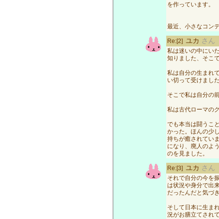
を作っています。
最近、小さなコン
ユカ
さん
Re:[2]
私は迷いの中にい
知りました、そこ
私は自分の生まれ
い切って受けまし
そこで私は自分の
私は古代ローマの
でも本当は闘うこ
かった。ほんの少
持ちが癒されてい
になり、廃人のよ
のを見ました。
ユカ
さん
Re:[3]
それで自分の今を
は状況や身分で出
だったんだと気づ
そして日本に生ま
況がお膳立てされ