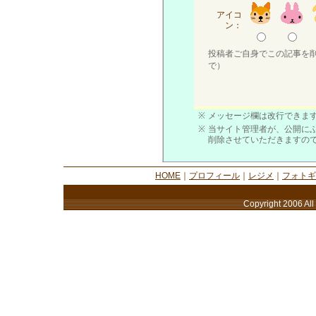
アイコ
ン：
投稿者ご自身でこの記事を
で）
※
メッセージ欄は改行できます
※
当サイト管理者が、公開に
削除させていただきますの
HOME
｜
プロフィール
｜
レジメ
｜
フォトギ
Copyright 2006 All 