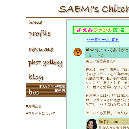
<<一覧ページに戻る
■Lyonについてありが
Shin
さん
美しい佐恵美さんへ
遅れましたが、素敵なブロ
うのはフランスを90年代半ばか
れ故郷です。私が長年敬愛
ないけど、選手として、そ
て、色々と勉強になりまし
佐恵美さんはパリとは深い
ね。フランスといえばパリ
ですし、パリに行かなくて
■
お問合せ
アルバムも更新してみたら
■
当サイトについて
saemi
さ
Re:[1]
書き込みを有り難