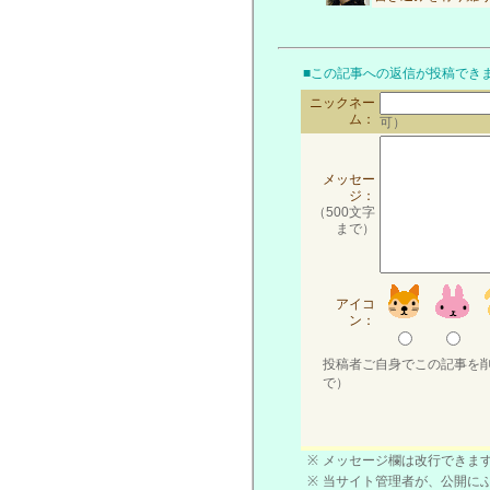
■この記事への返信が投稿でき
ニックネー
ム：
可）
メッセー
ジ：
（500文字
まで）
アイコ
ン：
投稿者ご自身でこの記事を
で）
※
メッセージ欄は改行できます
※
当サイト管理者が、公開に