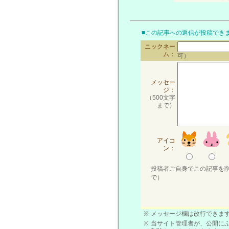
■この記事への返信が投稿でき
ニックネー
ム：
可）
メッセー
ジ：
（500文字
まで）
アイコ
ン：
投稿者ご自身でこの記事を
で）
※
メッセージ欄は改行できます
※
当サイト管理者が、公開に