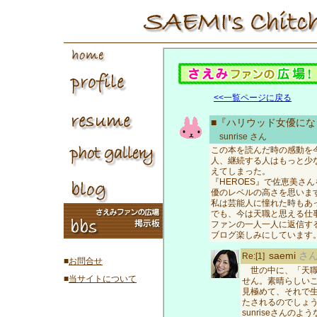
<<一覧ページに戻る
■『ハリウッド女優にな
sunrise
さん
この本を読んだ時の感動を
人、継続する人はもっと少
えてしまった。
『HEROES』で佐恵美さ
優のレベルの高さを思いま
私は芸能人に憧れた時もあ
でも、今は天職と思える仕
ファンの一人一人に返信す
ブログ楽しみにしています
saemi
さ
Re:[1]
■
お問合せ
世の中に、「天職
■
当サイトについて
せん。素晴らしい
見極めて、それで
たされるのでしょ
sunriseさんの