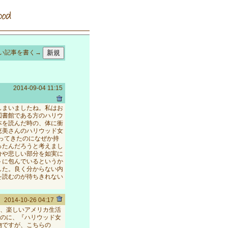
い記事を書く→
2014-09-04 11:15
しまいましたね。私はお
図書館である方のハリウ
本を読んだ時の、体に衝
恵美さんのハリウッド女
ってきたのになぜか持
ったんだろうと考えまし
分や悲しい部分を如実に
トに包んでいるというか
した。良く分からない内
を読むのが待ちきれない
2014-10-26 04:17
、楽しいアメリカ生活
のに、『ハリウッド女
物ですが、こちらの