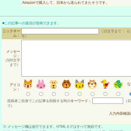
Amazonで購入して、日本から送られてきたそうです。
■この記事への返信が投稿できます。
ニックネー
（15文字まで ： 
ム：
可）
メッセー
ジ：
（500文字
まで）
な
アイコ
ン：
投稿者ご自身でこの記事を削除する時の
キーワード：
（1
で）
入力内容確認
※
メッセージ欄は改行できます。HTMLタグはすべて無効です。