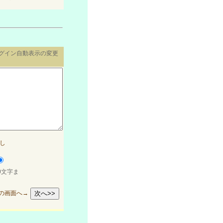
ログイン自動表示の変更
し
0文字ま
の画面へ→