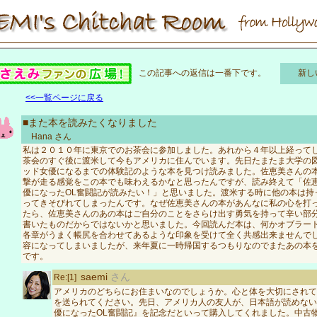
この記事への返信は一番下です。
新し
<<一覧ページに戻る
■また本を読みたくなりました
Hana
さん
私は２０１０年に東京でのお茶会に参加しました。あれから４年以上経って
茶会のすぐ後に渡米して今もアメリカに住んでいます。先日たまたま大学の
ッド女優になるまでの体験記のような本を見つけ読みました。佐恵美さんの
撃が走る感覚をこの本でも味わえるかなと思ったんですが、読み終えて「佐
優になったOL奮闘記が読みたい！」と思いました。渡米する時に他の本は持
ってきそびれてしまったんです。なぜ佐恵美さんの本があんなに私の心を打
たら、佐恵美さんのあの本はご自分のことをさらけ出す勇気を持って辛い部
書いたものだからではないかと思いました。今回読んだ本は、何かオブラー
各章がうまく帳尻を合わせてあるような印象を受けて全く共感出来ませんで
容になってしまいましたが、来年夏に一時帰国するつもりなのでまたあの本
です。
saemi
さん
Re:[1]
アメリカのどちらにお住まいなのでしょうか。心と体を大切にされて
を送られてください。先日、アメリカ人の友人が、日本語が読めない
優になったOL奮闘記』を記念だといって購入してくれました。中古